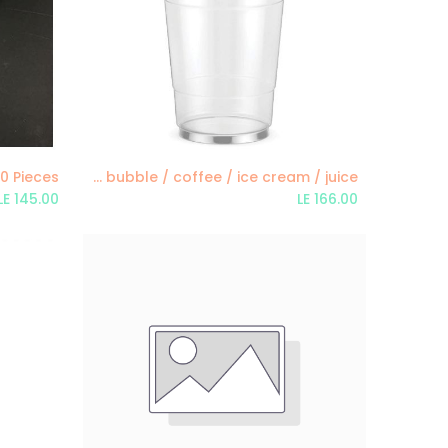
0 Pieces
Plastic Cup with Dome Covers - 16 oz. / 50 pieces / set disposable party cup for cold drink / bubba bubble / coffee / ice cream / juice
Add to Cart
LE
145.00
LE
166.00