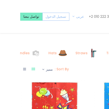
+2 010 222 
تسجيل الدخول
تواصل معنا
عربى
Candles
Hats
Straws
T
Sort By :
مميز