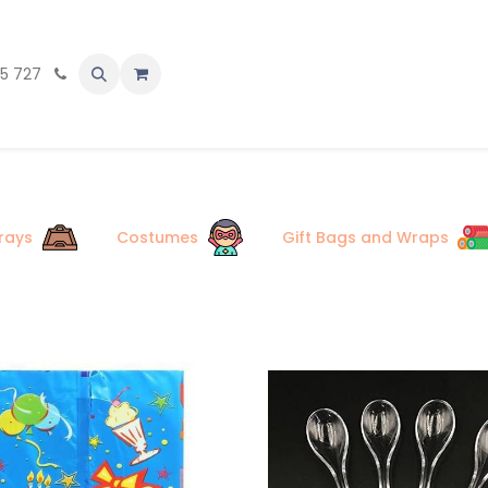
معنا
35 727
rays
Costumes
Gift Bags and Wraps